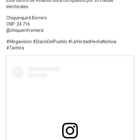
Este centro de votación está compuesto por 33 mesas
electorales.
Chiquinquirá Borrero
CNP: 24.716
@chiquienfrontera
#Megavision #DiarioDelPueblo #LaVerdadHechaNoticia
#Tachira