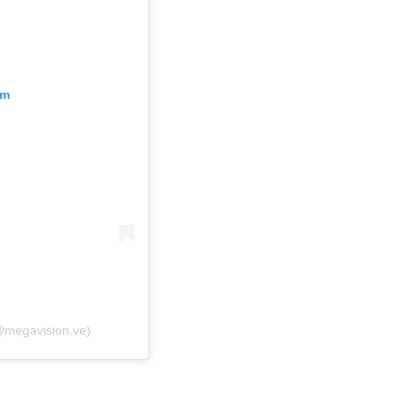
am
@megavision.ve)