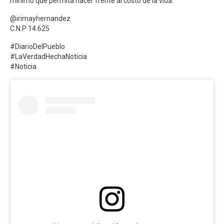
mínimo que permita hacer frente al costo de la vida.
@irimayhernandez
C.N.P 14.625
#DiarioDelPueblo
#LaVerdadHechaNoticia
#Noticia