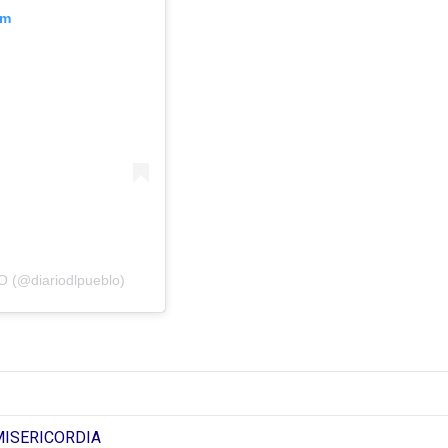
am
 (@diariodlpueblo)
MISERICORDIA