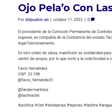
Ojo Pela’o Con La
Por
ddlpueblo-ad
|
octubre 11, 2022
|
0
El presidente de la Comisión Permanente de Contralorí
regional, en compañía de la Contraloría del estado Tác
legal funcionamiento.
En otro orden de ideas, manifestó su solidaridad para
centro de acopio, por lo que instó a la colectividad a
Favio Hernández.
CNP: 25.198.
@favio_hernandez3
@fander.martinez
@tachiraclet
#politica #clet #lastejerias #tejerias #tachira #ara