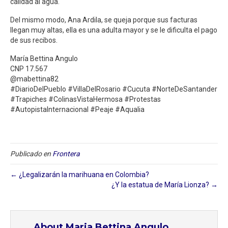
calidad al agua.
Del mismo modo, Ana Ardila, se queja porque sus facturas
llegan muy altas, ella es una adulta mayor y se le dificulta el pago
de sus recibos.
María Bettina Angulo
CNP 17.567
@mabettina82
#DiarioDelPueblo #VillaDelRosario #Cucuta #NorteDeSantander
#Trapiches #ColinasVistaHermosa #Protestas
#AutopistaInternacional #Peaje #Aqualia
Publicado en
Frontera
← ¿Legalizarán la marihuana en Colombia?
¿Y la estatua de María Lionza? →
About Maria Bettina Angulo