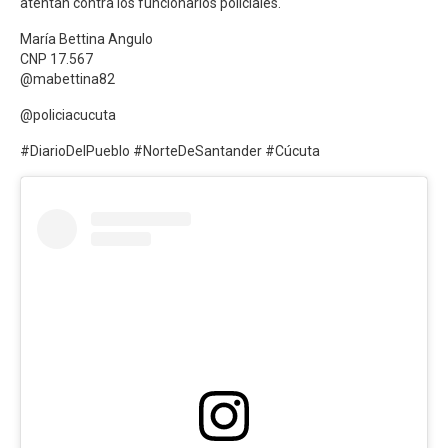
atentan contra los funcionarios policiales.
María Bettina Angulo
CNP 17.567
@mabettina82
@policiacucuta
#DiarioDelPueblo #NorteDeSantander #Cúcuta