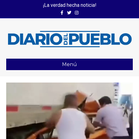
¡La verdad hecha noticia!
Facebook
Twitter
Instagram
Menú