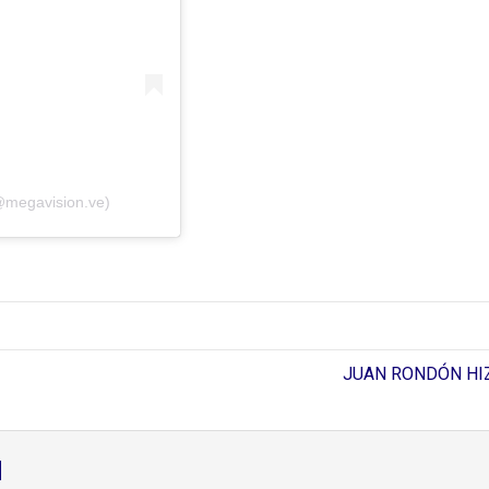
@megavision.ve)
JUAN RONDÓN HIZ
d