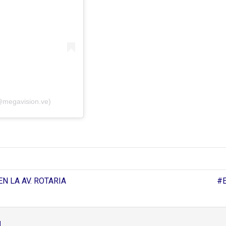
@megavision.ve)
N LA AV. ROTARIA
#
d