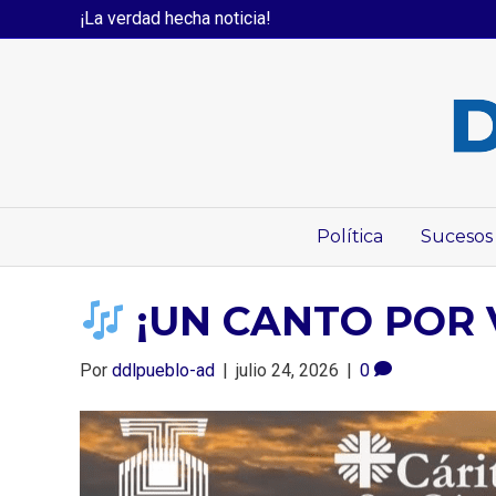
¡La verdad hecha noticia!
Arte Y Cultura
Política
Sucesos
¡UN CANTO POR
Por
ddlpueblo-ad
|
julio 24, 2026
|
0