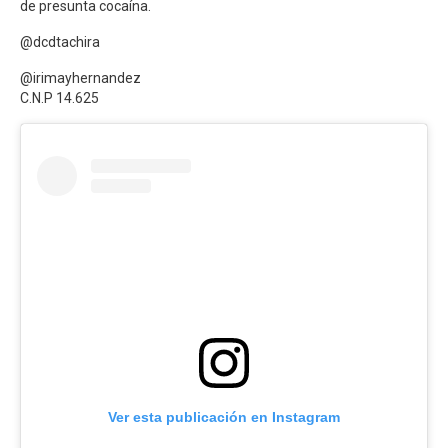
de presunta cocaína.
@dcdtachira
@irimayhernandez
C.N.P 14.625
Ver esta publicación en Instagram