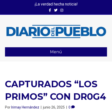
¡La verdad hecha noticia!
Facebook
Twitter
Instagram
Menú
CAPTURADOS “LOS
PRIMOS” CON DR0G4
Por
Irimay Hernández
|
junio 26, 2025
|
0