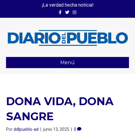
¡La verdad hecha noticia!
Facebook
Twitter
Instagram
Menú
DONA VIDA, DONA
SANGRE
Por
ddlpueblo-ad
|
junio 13, 2025
|
0