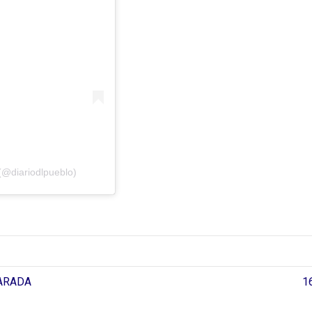
(@diariodlpueblo)
PARADA
1