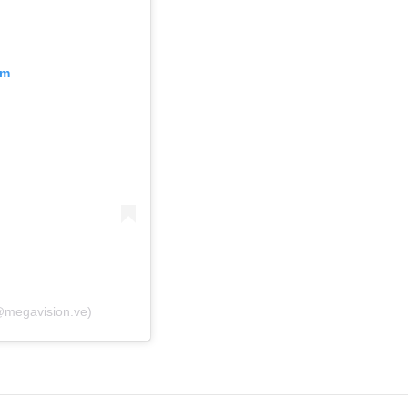
am
@megavision.ve)