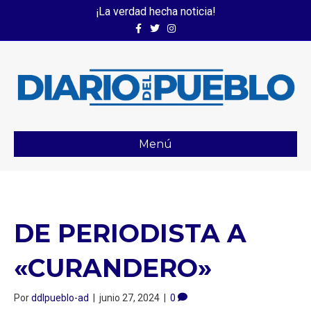
¡La verdad hecha noticia!
Facebook
Twitter
Instagram
Menú
DE PERIODISTA A
«CURANDERO»
Por
ddlpueblo-ad
|
junio 27, 2024
|
0