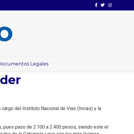
Facebook
Twitter
Instagram
Documentos Legales
der
argo del Instituto Nacional de Vías (Invias) y la
s, pues paso de 2.100 a 2.400 pesos, siendo este el
los de la Categoría I que son los más livianos.