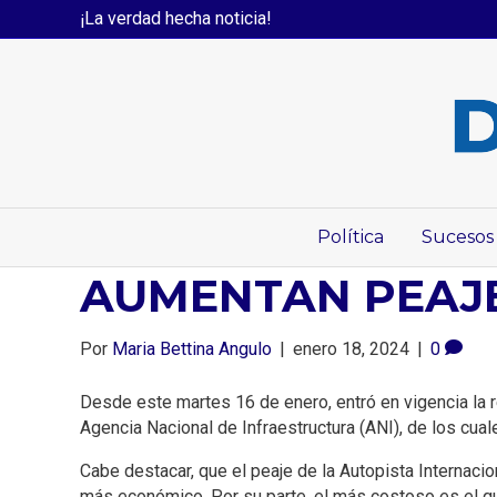
¡La verdad hecha noticia!
Política
Sucesos
AUMENTAN PEAJES
Por
Maria Bettina Angulo
|
enero 18, 2024
|
0
Desde este martes 16 de enero, entró en vigencia la r
Agencia Nacional de Infraestructura (ANI), de los cua
Cabe destacar, que el peaje de la Autopista Internac
más económico. Por su parte, el más costoso es el qu