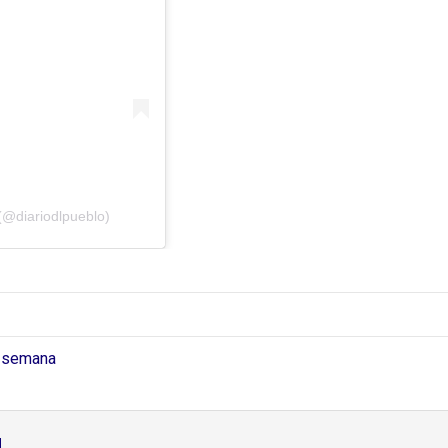
(@diariodlpueblo)
e semana
d