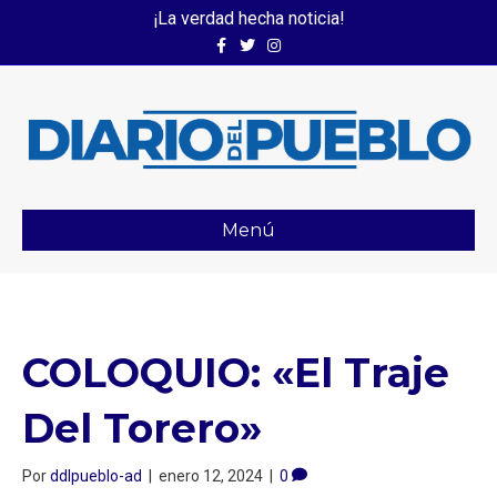
¡La verdad hecha noticia!
Facebook
Twitter
Instagram
Menú
COLOQUIO: «El Traje
Del Torero»
Por
ddlpueblo-ad
|
enero 12, 2024
|
0