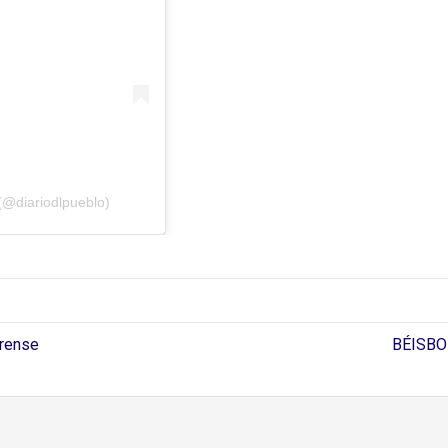
(@diariodlpueblo)
rense
BÉISBOL