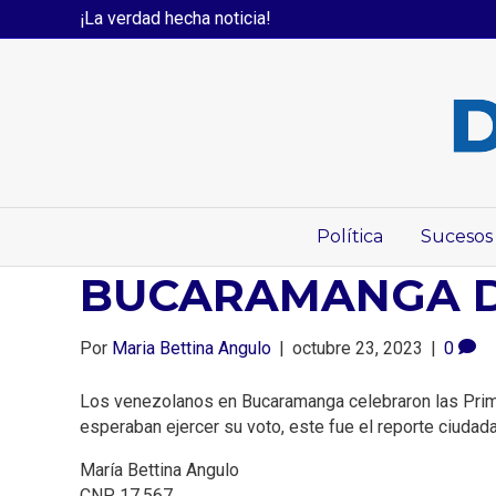
¡La verdad hecha noticia!
Política
Sucesos
BUCARAMANGA De 
Por
Maria Bettina Angulo
|
octubre 23, 2023
|
0
Los venezolanos en Bucaramanga celebraron las Primar
esperaban ejercer su voto, este fue el reporte ciudad
María Bettina Angulo
CNP 17.567