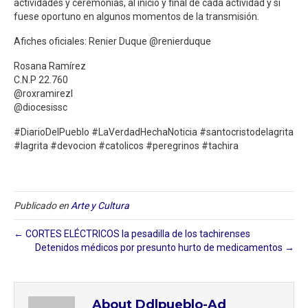
actividades y ceremonias, al inicio y final de cada actividad y si
fuese oportuno en algunos momentos de la transmisión.
Afiches oficiales: Renier Duque @renierduque
Rosana Ramírez
C.N.P 22.760
@roxramirezl
@diocesissc
#DiarioDelPueblo #LaVerdadHechaNoticia #santocristodelagrita
#lagrita #devocion #catolicos #peregrinos #tachira
Publicado en
Arte y Cultura
← CORTES ELÉCTRICOS la pesadilla de los tachirenses
Detenidos médicos por presunto hurto de medicamentos⁣ →
About Ddlpueblo-Ad