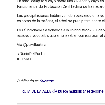
Un árbol colapsó y cayó sobre una vivienda y cayó en e
Funcionarios de Protección Civil Táchira se trasladaron
Las precipitaciones habían venido socavando el talud s
en horas de la mañana, el árbol se precipitara sobre el
Los funcionarios asignados a la unidad #Movil61 debie
residuos vegetales que amenazaban con represar el c
Vía @pciviltachira
#DiarioDelPueblo
#Lluvias
Publicado en
Sucesos
← RUTA DE LA ALEGRÍA busca multiplicar el deporte