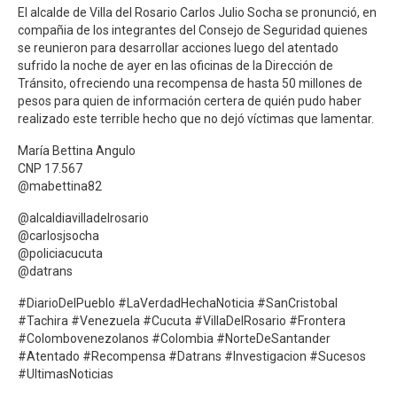
El alcalde de Villa del Rosario Carlos Julio Socha se pronunció, en
compañia de los integrantes del Consejo de Seguridad quienes
se reunieron para desarrollar acciones luego del atentado
sufrido la noche de ayer en las oficinas de la Dirección de
Tránsito, ofreciendo una recompensa de hasta 50 millones de
pesos para quien de información certera de quién pudo haber
realizado este terrible hecho que no dejó víctimas que lamentar.
María Bettina Angulo
CNP 17.567
@mabettina82
@alcaldiavilladelrosario
@carlosjsocha
@policiacucuta
@datrans
#DiarioDelPueblo #LaVerdadHechaNoticia #SanCristobal
#Tachira #Venezuela #Cucuta #VillaDelRosario #Frontera
#Colombovenezolanos #Colombia #NorteDeSantander
#Atentado #Recompensa #Datrans #Investigacion #Sucesos
#UltimasNoticias