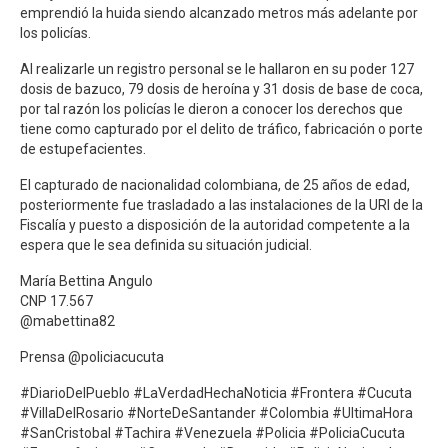
emprendió la huida siendo alcanzado metros más adelante por
los policías.
Al realizarle un registro personal se le hallaron en su poder 127
dosis de bazuco, 79 dosis de heroína y 31 dosis de base de coca,
por tal razón los policías le dieron a conocer los derechos que
tiene como capturado por el delito de tráfico, fabricación o porte
de estupefacientes.
El capturado de nacionalidad colombiana, de 25 años de edad,
posteriormente fue trasladado a las instalaciones de la URI de la
Fiscalía y puesto a disposición de la autoridad competente a la
espera que le sea definida su situación judicial.
María Bettina Angulo
CNP 17.567
@mabettina82
Prensa @policiacucuta
#DiarioDelPueblo #LaVerdadHechaNoticia #Frontera #Cucuta
#VillaDelRosario #NorteDeSantander #Colombia #UltimaHora
#SanCristobal #Tachira #Venezuela #Policia #PoliciaCucuta