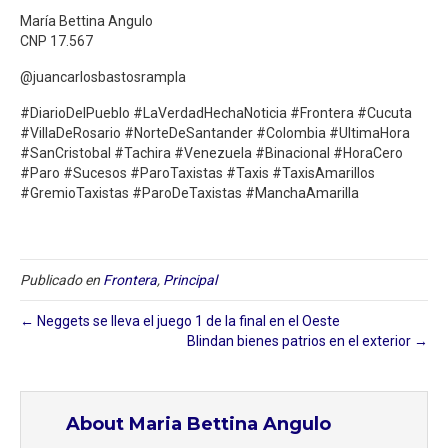
María Bettina Angulo
CNP 17.567
@juancarlosbastosrampla
#DiarioDelPueblo #LaVerdadHechaNoticia #Frontera #Cucuta
#VillaDeRosario #NorteDeSantander #Colombia #UltimaHora
#SanCristobal #Tachira #Venezuela #Binacional #HoraCero
#Paro #Sucesos #ParoTaxistas #Taxis #TaxisAmarillos
#GremioTaxistas #ParoDeTaxistas #ManchaAmarilla
Publicado en
Frontera
,
Principal
← Neggets se lleva el juego 1 de la final en el Oeste
Blindan bienes patrios en el exterior →
About Maria Bettina Angulo