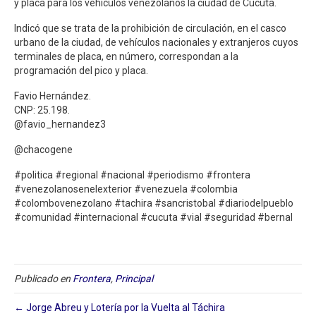
y placa para los vehículos venezolanos la ciudad de Cúcuta.
Indicó que se trata de la prohibición de circulación, en el casco
urbano de la ciudad, de vehículos nacionales y extranjeros cuyos
terminales de placa, en número, correspondan a la
programación del pico y placa.
Favio Hernández.
CNP: 25.198.
@favio_hernandez3
@chacogene
#politica #regional #nacional #periodismo #frontera
#venezolanosenelexterior #venezuela #colombia
#colombovenezolano #tachira #sancristobal #diariodelpueblo
#comunidad #internacional #cucuta #vial #seguridad #bernal
Publicado en
Frontera
,
Principal
← Jorge Abreu y Lotería por la Vuelta al Táchira