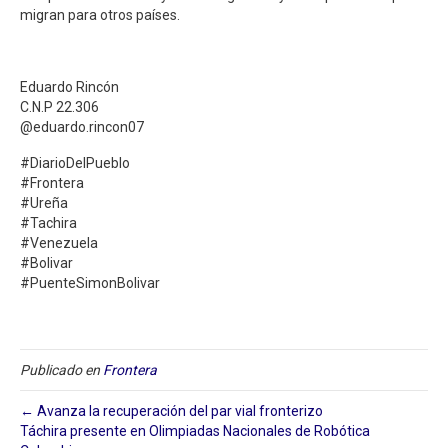
migran para otros países.
Eduardo Rincón
C.N.P 22.306
@eduardo.rincon07
#DiarioDelPueblo
#Frontera
#Ureña
#Tachira
#Venezuela
#Bolivar
#PuenteSimonBolivar
Publicado en
Frontera
← Avanza la recuperación del par vial fronterizo
Táchira presente en Olimpiadas Nacionales de Robótica