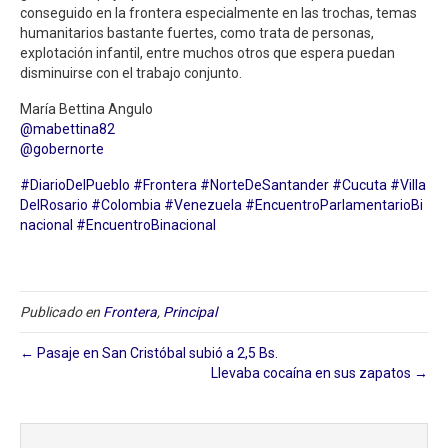
conseguido en la frontera especialmente en las trochas, temas
humanitarios bastante fuertes, como trata de personas,
explotación infantil, entre muchos otros que espera puedan
disminuirse con el trabajo conjunto.
María Bettina Angulo
@mabettina82
@gobernorte
#DiarioDelPueblo
#Frontera
#NorteDeSantander
#Cucuta
#Villa
DelRosario
#Colombia
#Venezuela
#EncuentroParlamentarioBi
nacional
#EncuentroBinacional
Publicado en
Frontera
,
Principal
← Pasaje en San Cristóbal subió a 2,5 Bs.
Llevaba cocaína en sus zapatos⁣ →