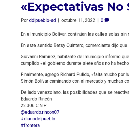
«Expectativas No
Por
ddlpueblo-ad
|
octubre 11, 2022
|
0
En el municipio Bolívar, continúan las calles solas sin
En este sentido Betsy Quintero, comerciante dijo que 
Giovanni Ramírez, habitante del municipio informó que
cumplido «el gobierno durante siete años no ha hecho
Finalmente, agregó Richard Pulido, «falta mucho por ha
Simón Bolívar caminando con el mercado y muchas c
De lado venezolano, las posibilidades que se reactiva
Eduardo Rincón
22.306 C.N.P
@eduardo.rincon07
#diariodelpueblo
#frontera