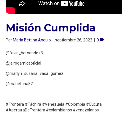
Misión Cumplida
Por
Maria Bettina Angulo
|
septiembre 26, 2022
|
0
@favio_hernandez3
@jairogarnicaoficial
@marlyn_susana_vaca_gomez
@mabettina82
#Frontera #Táchira #Venezuela #Colombia #Cúcuta
#AperturaDeFrontera #colombianos #venezolanos