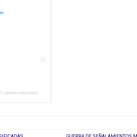
am
 (@diariodlpueblo)
SIFICADAS
GUERR4 DE SEÑALAMIENTOS M