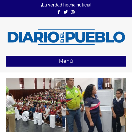
¡La verdad hecha noticia!
Facebook
Twitter
Instagram
Menú