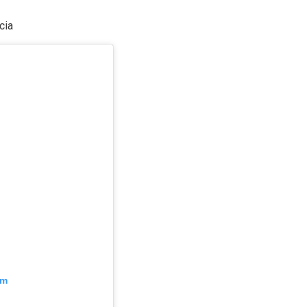
cia
am