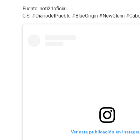
Fuente: noti21oficial
G.S. #DiariodelPueblo #BlueOrigin #NewGlenn #Cab
Ver esta publicación en Instagr