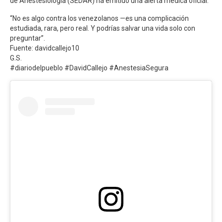
de Anestesiología (SEDAR) ha emitido una alerta médica oficial.
“No es algo contra los venezolanos —es una complicación
estudiada, rara, pero real. Y podrías salvar una vida solo con
preguntar”.
Fuente: davidcallejo10
G.S.
#diariodelpueblo #DavidCallejo #AnestesiaSegura