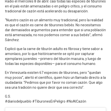
Radio el miércoles 8 de abril: casi todas las especies de tiburones
en el país están amenazadas o en peligro crítico, y el consumo
tradicional de cazón está acelerando su desaparición.
“Nuestro cazón es un alimento muy tradicional, pero la realidad
es que el cazón es carne de tiburones bebés. No necesitamos
dar demasiados argumentos para entender que si una población
está amenazada, no nos podemos comer a sus bebés”, afirmó
Sánchez.
Explicó que la carne de tiburón adulto es fibrosa y tiene sabor a
amoníaco, por lo que históricamente se optó por capturar
ejemplares juveniles —primero del tiburón macuira, y luego de
todas las especies disponibles— para el consumo humano.
En Venezuela existen 67 especies de tiburones, pero “quedan
muy pocos”, alertó el científico, quien hizo un llamado directo a la
ciudadanía: “Pedimos que por favor no coman cazón. Que algo
sea una tradición no quiere decir que sea correcto”.
G.S.
#diariodelpueblo #TiburonesEnPeligro #NoAlCazón