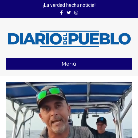
¡La verdad hecha noticia!
Facebook
Twitter
Instagram
Menú