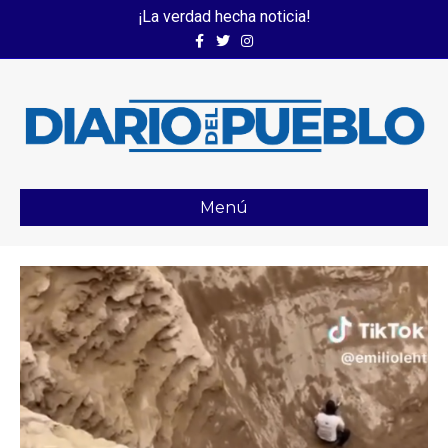
¡La verdad hecha noticia!
Facebook
Twitter
Instagram
Menú