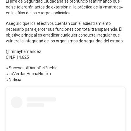
​El jefe de Seguridad Ciudadana se pronunció reafirmando que
no se tolerarán actos de extorsión ni la práctica de la «matraca»
en las filas de los cuerpos policiales.
​Aseguró que los efectivos cuentan con el adiestramiento
necesario para ejercer sus funciones con total transparencia. El
objetivo principal es erradicar cualquier conducta irregular que
vulnere la integridad de los organismos de seguridad del estado.
@irimayhernandez
C.N.P 14.625
#Sucesos #DiarioDelPueblo
#LaVerdadHechaNoticia
#Noticia