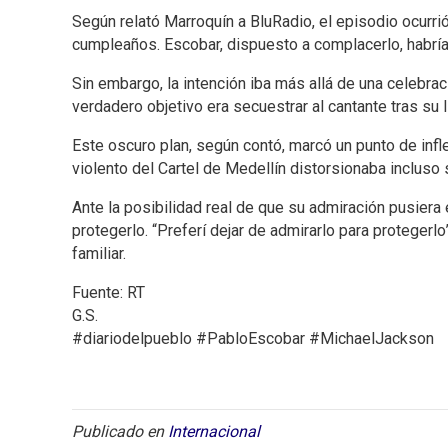
Según relató Marroquín a BluRadio, el episodio ocurri
cumpleaños. Escobar, dispuesto a complacerlo, habría o
Sin embargo, la intención iba más allá de una celebraci
verdadero objetivo era secuestrar al cantante tras su l
Este oscuro plan, según contó, marcó un punto de infle
violento del Cartel de Medellín distorsionaba inclus
Ante la posibilidad real de que su admiración pusiera 
protegerlo. “Preferí dejar de admirarlo para protege
familiar.
Fuente: RT
G.S.
#diariodelpueblo #PabloEscobar #MichaelJackson
Publicado en
Internacional