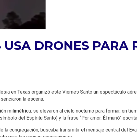
AS USA DRONES PARA
a iglesia en Texas organizó este Viernes Santo un espectáculo aé
esenciaron la escena.
n milimétrica, se elevaron al cielo nocturno para formar, en tiem
bolo del Espíritu Santo) y la frase “Por amor, Él murió” escrita 
e la congregación, buscaba transmitir el mensaje central del Eva
nte para las nuevas generaciones.