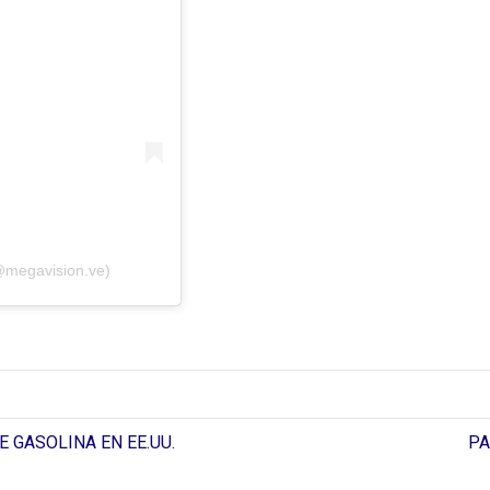
@megavision.ve)
 GASOLINA EN EE.UU.
PA