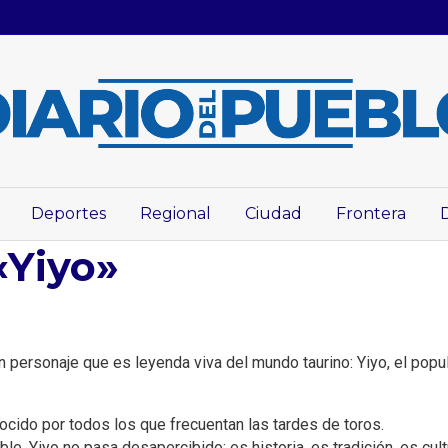
Deportes
Regional
Ciudad
Frontera
«Yiyo»
personaje que es leyenda viva del mundo taurino: Yiyo, el popul
nocido por todos los que frecuentan las tardes de toros.
e, Yiyo no pasa desapercibido: es historia, es tradición, es cult