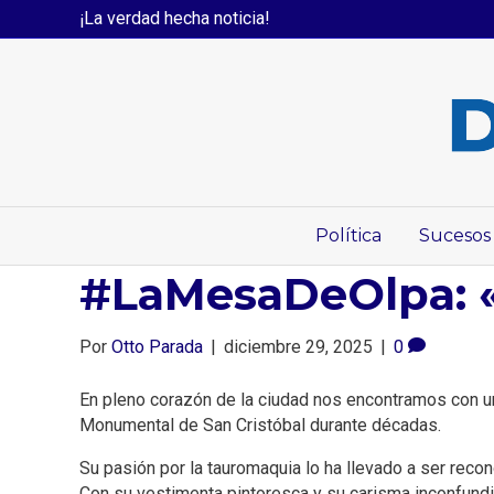
¡La verdad hecha noticia!
Política
Sucesos
#LaMesaDeOlpa: 
Por
Otto Parada
|
diciembre 29, 2025
|
0
En pleno corazón de la ciudad nos encontramos con un 
Monumental de San Cristóbal durante décadas.
Su pasión por la tauromaquia lo ha llevado a ser reco
Con su vestimenta pintoresca y su carisma inconfundibl