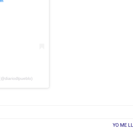
am
(@diariodlpueblo)
YO ME L