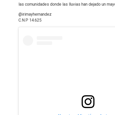
las comunidades donde las lluvias han dejado un may
@irimayhernandez
C.N.P 14.625