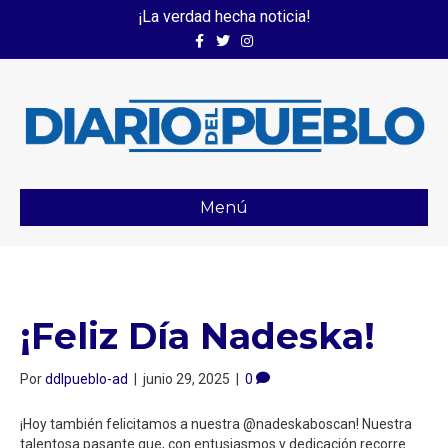
¡La verdad hecha noticia!
Facebook
Twitter
Instagram
Menú
¡Feliz Día Nadeska!
Por
ddlpueblo-ad
|
junio 29, 2025
|
0
¡Hoy también felicitamos a nuestra @nadeskaboscan! Nuestra
talentosa pasante que, con entusiasmos y dedicación recorre