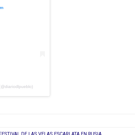
am
(@diariodlpueblo)
FESTIVAL DE LAS VELAS ESCARLATA EN RUSIA