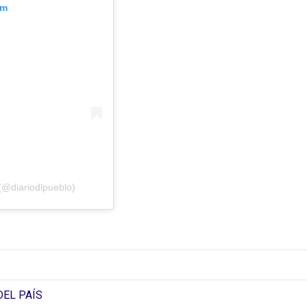
am
(@diariodlpueblo)
DEL PAÍS