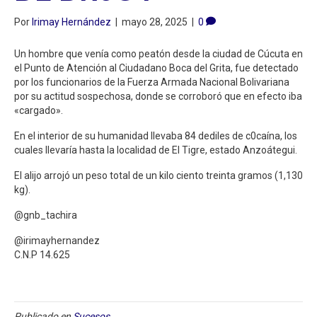
Por
Irimay Hernández
|
mayo 28, 2025
|
0
Un hombre que venía como peatón desde la ciudad de Cúcuta en
el Punto de Atención al Ciudadano Boca del Grita, fue detectado
por los funcionarios de la Fuerza Armada Nacional Bolivariana
por su actitud sospechosa, donde se corroboró que en efecto iba
«cargado».
En el interior de su humanidad llevaba 84 dediles de c0caína, los
cuales llevaría hasta la localidad de El Tigre, estado Anzoátegui.
El alijo arrojó un peso total de un kilo ciento treinta gramos (1,130
kg).
@gnb_tachira
@irimayhernandez
C.N.P 14.625
Publicado en
Sucesos