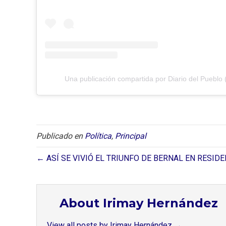
Una publicación compartida por Diario del Pueblo 
Publicado en
Política
,
Principal
← ASÍ SE VIVIÓ EL TRIUNFO DE BERNAL EN RESI
About Irimay Hernández
View all posts by Irimay Hernández
→