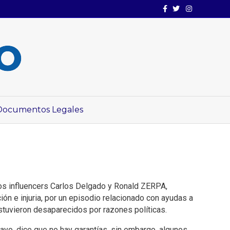
Facebook
Twitter
Instagram
Documentos Legales
los influencers Carlos Delgado y Ronald ZERPA,
ón e injuria, por un episodio relacionado con ayudas a
stuvieron desaparecidos por razones políticas.
mayo, dice que no hay garantías, sin embargo, algunos