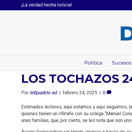
¡La verdad hecha noticia!
Política
Sucesos
LOS TOCHAZOS 2
Por
ddlpueblo-ad
|
febrero 24, 2025
|
0
Estimados lectores, aquí estamos y aquí seguimos, l
quienes tienen un rifirrafe con su colega “Manuel Con
unas familias, que, por cierto, se les nota que son u
Acción Democrática sin tarjeta, anuncio‌ a través de 