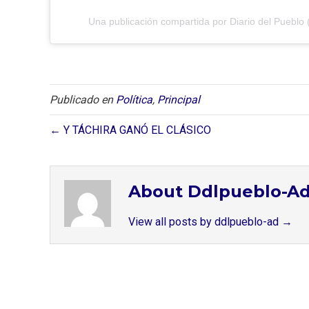
Una publicación compartida por Diario del Pueblo 
Publicado en
Política
,
Principal
← Y TÁCHIRA GANÓ EL CLÁSICO
About Ddlpueblo-A
View all posts by ddlpueblo-ad
→