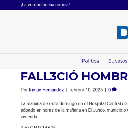
¡La verdad hecha noticia!
Política
Sucesos
FALL3CIÓ HOMBR
Por
Irimay Hernández
|
febrero 10, 2025
|
0
La mañana de este domingo en el Hospital Central de S
sábado en horas de la mañana en El Junco, municipio 
vivienda.
(I.H) C.N.P 14.625